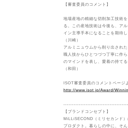
【審査委員のコメント
】
地場産地の精細な切削加工技術を
る。この産地技術は今後も、アル
イン主導手本になることを期待
（川崎）
アルミニュウムから削り出された
職人技からひとつづつ丁寧に作ら
のマインドを表し、愛着の持て
（和田）
ISOT
審査委員のコメントページ
http://www.isot.jp/Award/Winni
-------------------------------------
【ブランドコンセプト】
MiLLiSECOND（ミリセカ
プロダクト。
暮らしの中に、そん