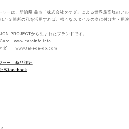
メジャーは、
新潟県 燕市「株式会社タケダ」による世界最高峰のア
れた３箇所の孔を活用すれば、様々なスタイルの身に付け方・用
DESIGN PROJECTから生まれたブランドです。
 www.caroinfo.info
www.takeda-dp.com
メジャー 商品詳細
式facebook
i)