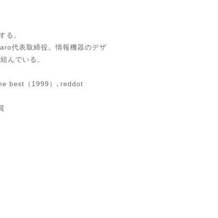
事する。
Caro代表取締役。情報機器のデザ
り組んでいる。
he best（1999）､reddot
賞