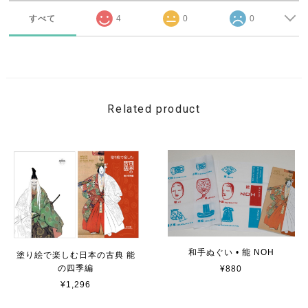
すべて
4
0
0
Related product
和手ぬぐい • 能 NOH
塗り絵で楽しむ日本の古典 能
の四季編
¥880
¥1,296