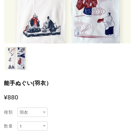
能手ぬぐい(羽衣）
¥880
種類
数量