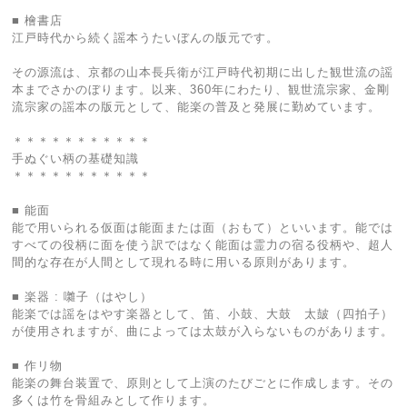
■ 檜書店
江戸時代から続く謡本うたいぼんの版元です。
その源流は、京都の山本長兵衛が江戸時代初期に出した観世流の謡
本までさかのぼります。以来、360年にわたり、観世流宗家、金剛
流宗家の謡本の版元として、能楽の普及と発展に勤めています。
＊＊＊＊＊＊＊＊＊＊＊
手ぬぐい柄の基礎知識
＊＊＊＊＊＊＊＊＊＊＊
■ 能面
能で用いられる仮面は能面または面（おもて）といいます。能では
すべての役柄に面を使う訳ではなく能面は霊力の宿る役柄や、超人
間的な存在が人間として現れる時に用いる原則があります。
■ 楽器 : 囃子（はやし）
能楽では謡をはやす楽器として、笛、小鼓、大鼓 太皷（四拍子）
が使用されますが、曲によっては太鼓が入らないものがあります。
■ 作リ物
能楽の舞台装置で、原則として上演のたびごとに作成します。その
多くは竹を骨組みとして作ります。