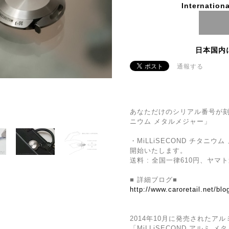
Internationa
日本国内
通報する
あなただけのシリアル番号が刻印
ニウム メタルメジャー」
・MiLLiSECOND チタニ
開始いたします。
送料 : 全国一律610円、ヤ
■ 詳細ブログ■
http://www.caroretail.net/bl
2014年10月に発売されたア
「MiLLiSECOND アルミ 