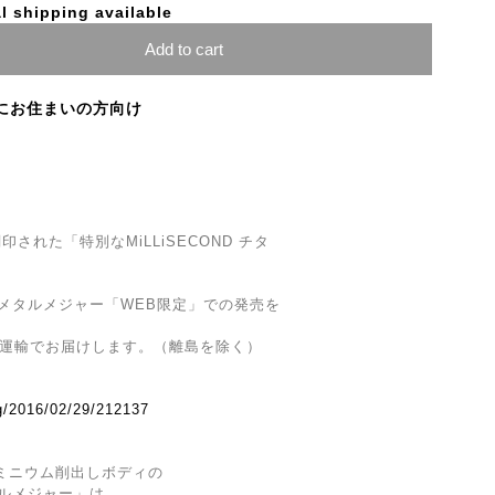
l shipping available
Add to cart
にお住まいの方向け
された「特別なMiLLiSECOND チタ
ウム メタルメジャー「WEB限定」での発売を
マト運輸でお届けします。（離島を除く）
og/2016/02/29/212137
ルミニウム削出しボディの
メタルメジャー」は、