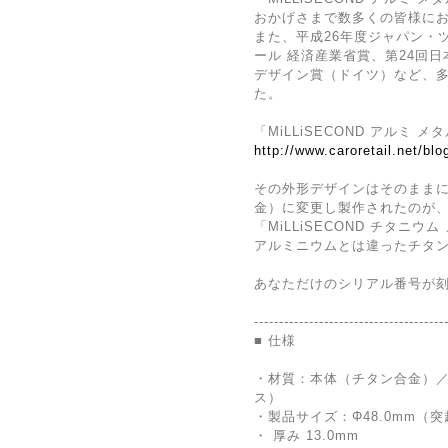
おかげさまで数多くの皆様に
また、平成26年度ジャパン・
ール 経済産業省賞、第24回日
デザイン賞（ドイツ）など、
た。
「MiLLiSECOND アルミ
http://www.caroretail.net/bl
その外形デザインはそのまま
金）に変更し製作されたのが
「MiLLiSECOND チタニ
アルミニウムとは違ったチタ
あなただけのシリアル番号が
--------------------------------------
■ 仕様
・材質：本体（チタン合金）
ス）
・製品サイズ：Φ48.0mm（
・ 厚み 13.0mm