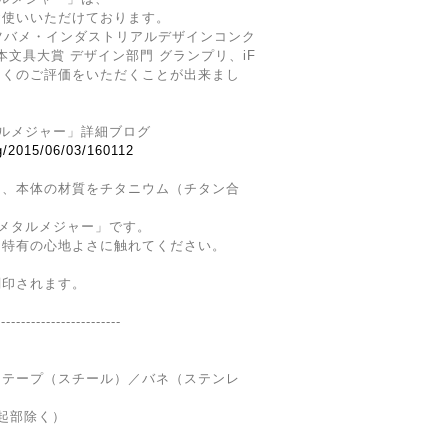
お使いいただけております。
ツバメ・インダストリアルデザインコンク
本文具大賞 デザイン部門 グランプリ、iF
多くのご評価をいただくことが出来まし
 メタルメジャー」詳細ブログ
og/2015/06/03/160112
に、本体の材質をチタニウム（チタン合
、
ウム メタルメジャー」です。
ン特有の心地よさに触れてください。
刻印されます。
-------------------------
／テープ（スチール）／バネ（ステンレ
突起部除く）