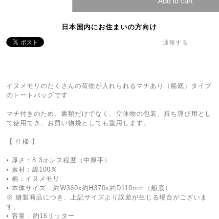
Add to cart
日本国内にお住まいの方向け
通報する
イヌメモリのたくさんの荷物が入れられるマチあり（船底）タイプ
のトートバッグです
マチ付きのため、書類だけでなく、立体物の包装、持ち運び用とし
て使用でき、お買い物袋としても重用します。
【 仕様 】
• 厚さ：8.3オンス程度（中厚手）
• 素材：綿100％
• 柄：イヌメモリ
• 本体サイズ : 約W360x約H370x約D110mm（船底）
※ 縫製商品につき、上記サイズより誤差が生じる場合がございま
す。
• 容量 : 約16リッター